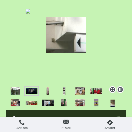
Login
Webansicht
Druckversion
|
Sitemap
© Petra Hähnchen
Diese Homepage wurde mit
IONOS MyWebsite
erstellt.
Anrufen
E-Mail
Anfahrt